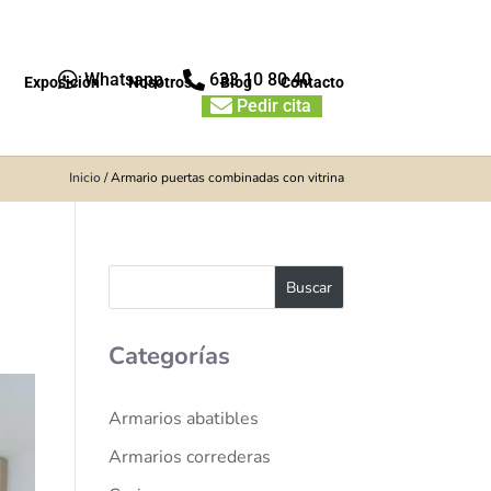


Whatsapp
633 10 80 40
Exposición
Nosotros
Blog
Contacto

Pedir cita
Inicio
/
Armario puertas combinadas con vitrina
Categorías
Armarios abatibles
Armarios correderas