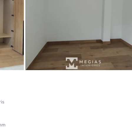
ris
 mm