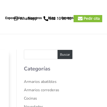
Exposición

Nosotros

Blog
Contacto

Whatsapp
633 10 80 40
Pedir cita
Categorías
Armarios abatibles
Armarios correderas
Cocinas
Novedades