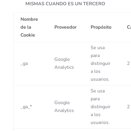
MISMAS CUANDO ES UN TERCERO
Nombre
de la
Proveedor
Propósito
C
Cookie
Se usa
para
Google
_ga
distinguir
2
Analytics
a los
usuarios.
Se usa
para
Google
_ga_*
distinguir
2
Analytics
a los
usuarios.