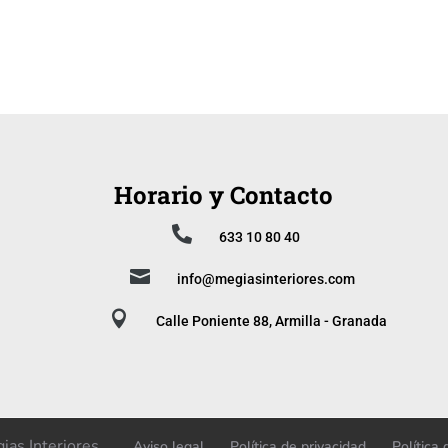
Horario y Contacto

633 10 80 40

info@megiasinteriores.com

Calle Poniente 88, Armilla - Granada
ias Interiores
Aviso legal
Política de privacidad
Política