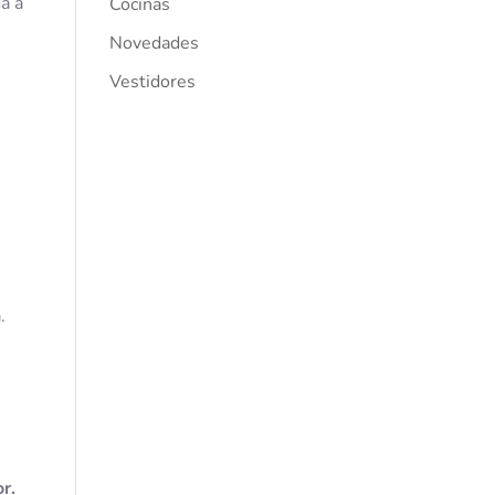
da a
Cocinas
Novedades
Vestidores
.
r.