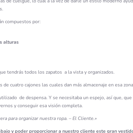
onas de cuelgue, lo cual a la vez de darle un estilo moderno ayu
s.
án compuestos por:
s alturas
ue tendrás todos los zapatos a la vista y organizados.
as de cuatro cajones las cuales dan más almacenaje en esa zona
tilizado de despensa. Y se necesitaba un espejo, así que, que
vernos y conseguir esa visión completa.
ra para organizar nuestra ropa. – El Cliente.»
abajo y poder proporcionar a nuestro cliente este gran vestido