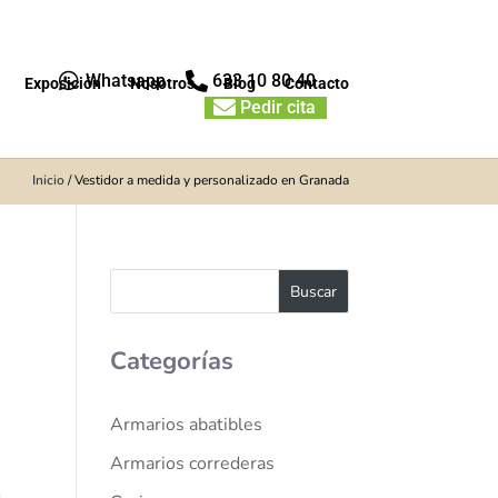


Whatsapp
633 10 80 40
Exposición
Nosotros
Blog
Contacto

Pedir cita
Inicio
/
Vestidor a medida y personalizado en Granada
Categorías
Armarios abatibles
Armarios correderas