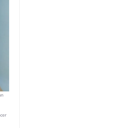
un
acer