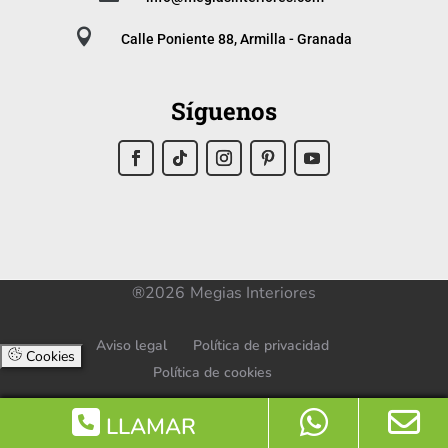

Calle Poniente 88, Armilla - Granada
Síguenos
®2026
Megias Interiores
Aviso legal
Política de privacidad
Cookies
Política de cookies
LLAMAR
Diseñado por
ACUABIT