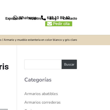


Whatsapp
633 10 80 40
Exposición
Nosotros
Blog
Contacto

Pedir cita
io
/
Armario y mueble estanteria en color blanco y gris claro
ris
Categorías
Armarios abatibles
Armarios correderas